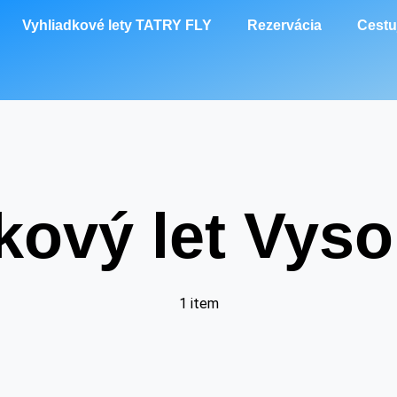
Vyhliadkové lety TATRY FLY
Rezervácia
Cestu
kový let Vyso
1 item