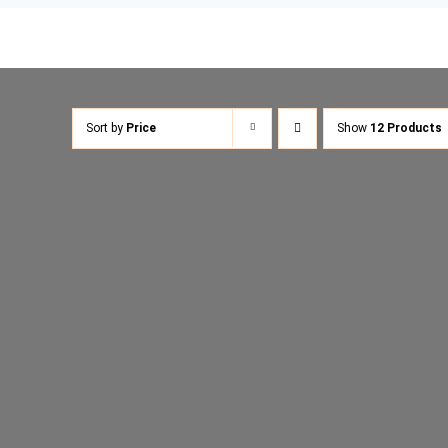
Sort by
Price
Show
12 Products