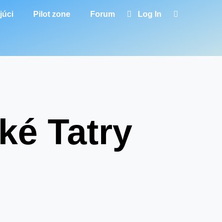
júci
Pilot zone
Forum
Log In
ké Tatry