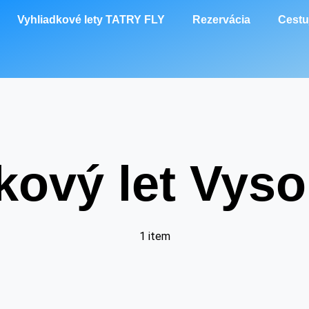
Vyhliadkové lety TATRY FLY
Rezervácia
Cestu
kový let Vyso
1 item