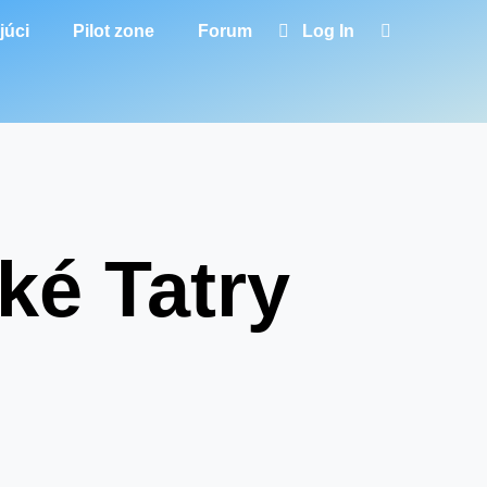
júci
Pilot zone
Forum
Log In
ké Tatry