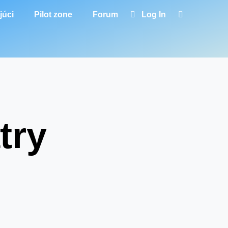
júci
Pilot zone
Forum
Log In
try