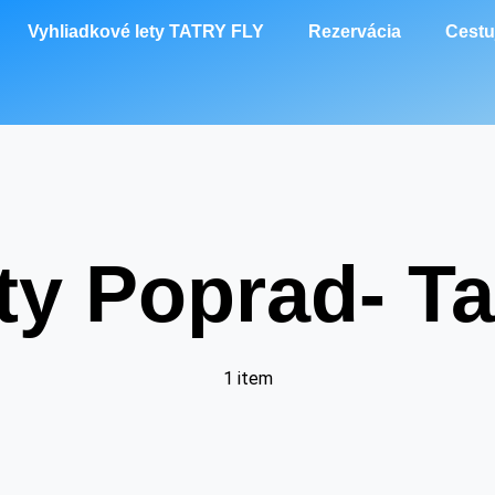
Vyhliadkové lety TATRY FLY
Rezervácia
Cestu
ty Poprad- Ta
1 item